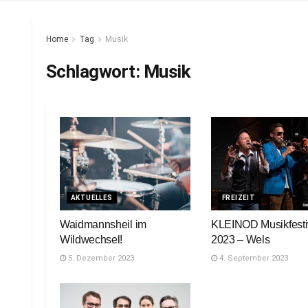
Home
Tag
Musik
Schlagwort:
Musik
AKTUELLES
FREIZEIT
Waidmannsheil im
KLEINOD Musikfesti
Wildwechsel!
2023 – Wels
5. Dezember 2023
4. September 2023