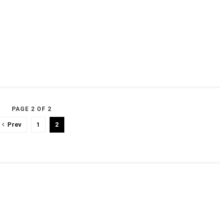
PAGE 2 OF 2
Prev
1
2