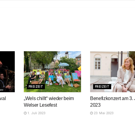
FREIZEIT
FREIZEIT
val
„Wels chillt“ wieder beim
Benefizkonzert am 3. 
Welser Lesefest
2023
1. Juli 2023
23. Mai 2023