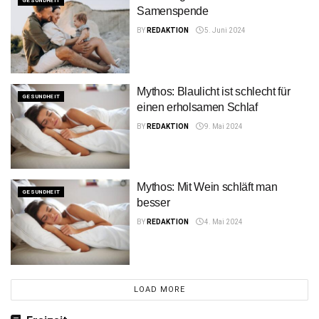
GESUNDHEIT
Samenspende
BY
REDAKTION
5. Juni 2024
Mythos: Blaulicht ist schlecht für
GESUNDHEIT
einen erholsamen Schlaf
BY
REDAKTION
9. Mai 2024
Mythos: Mit Wein schläft man
GESUNDHEIT
besser
BY
REDAKTION
4. Mai 2024
LOAD MORE