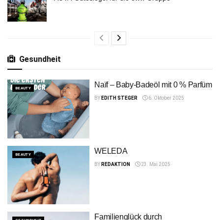
Gesundheit
Naïf – Baby-Badeöl mit 0 % Parfüm
BEAUTY
BY
EDITH STEGER
6. Oktober 2025
WELEDA
BEAUTY
BY
REDAKTION
23. Mai 2025
Familienglück durch