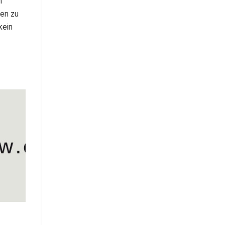
n
en zu
kein