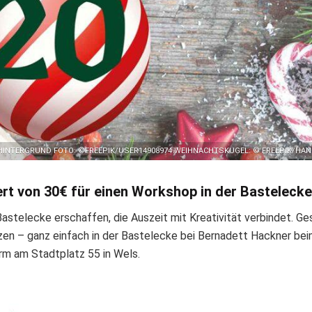
HINTERGRUND FOTO: ©FREEPIK/USER14908974 WEIHNACHTSKUGEL: © FREEPIK/HA
rt von 30€ für einen Workshop in der Bastelecke
telecke erschaffen, die Auszeit mit Kreativität verbindet. Ges
zen – ganz einfach in der Bastelecke bei Bernadett Hackner be
rm am Stadtplatz 55 in Wels.