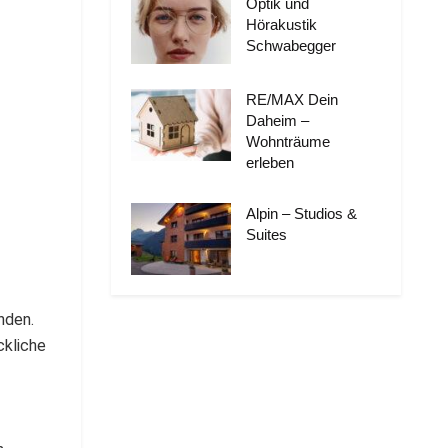
Optik und
Hörakustik
Schwabegger
RE/MAX Dein
Daheim –
Wohnträume
erleben
Alpin – Studios &
Suites
nden.
ckliche