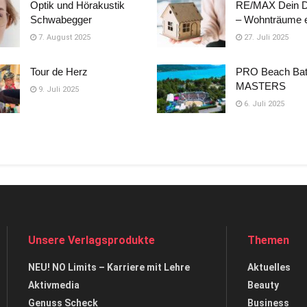
Optik und Hörakustik
RE/MAX Dein 
Schwabegger
– Wohnträume e
7. August 2025
27. Juli 2025
Tour de Herz
PRO Beach Bat
MASTERS
9. Juli 2025
6. Juli 2025
Unsere Verlagsprodukte
Themen
NEU! NO Limits – Karriere mit Lehre
Aktuelles
Aktivmedia
Beauty
Genuss Scheck
Business