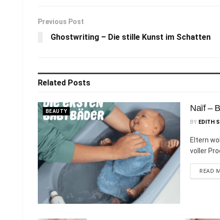
Previous Post
Ghostwriting – Die stille Kunst im Schatten
Related
Posts
Naïf – 
BEAUTY
BY
EDITH 
Eltern wol
voller Pr
READ 