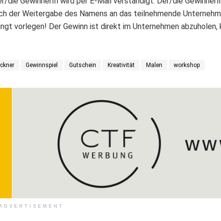
r/die GewinnerIn wird per E-Mail verständigt. Der/die GewinnerI
sch der Weitergabe des Namens an das teilnehmende Unternehm
ngt vorlegen! Der Gewinn ist direkt im Unternehmen abzuholen, 
ckner
Gewinnspiel
Gutschein
Kreativität
Malen
workshop
ADVERTISEMENT