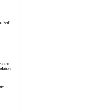
ner Welt
Daheim
rleben
tle