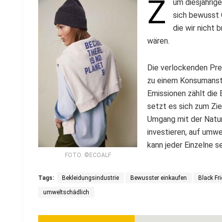
Z
um diesjährige
sich bewusst 
die wir nicht 
wären.
Die verlockenden Prei
zu einem Konsumansti
Emissionen zählt die
setzt es sich zum Zi
Umgang mit der Natur
investieren, auf umw
kann jeder Einzelne s
FOTO: ©ECOALF
Tags:
Bekleidungsindustrie
Bewusster einkaufen
Black Fr
umweltschädlich