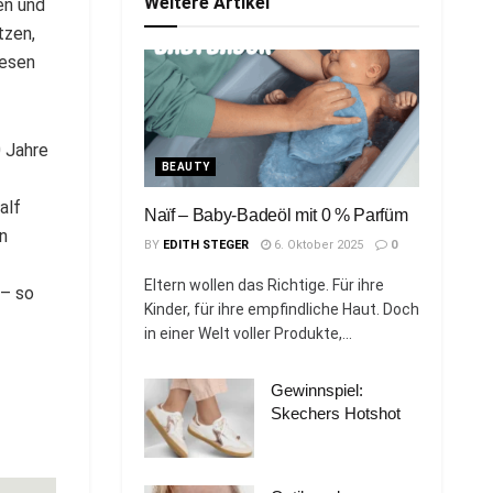
Weitere Artikel
en und
tzen,
wesen
0 Jahre
BEAUTY
-
alf
Naïf – Baby-Badeöl mit 0 % Parfüm
n
BY
EDITH STEGER
6. Oktober 2025
0
Eltern wollen das Richtige. Für ihre
 – so
Kinder, für ihre empfindliche Haut. Doch
in einer Welt voller Produkte,...
Gewinnspiel:
Skechers Hotshot