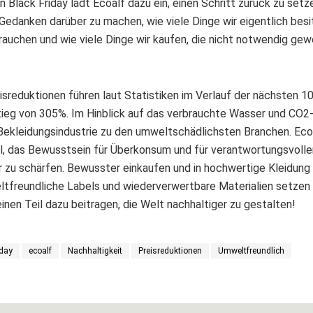
n Black Friday lädt Ecoalf dazu ein, einen Schritt zurück zu setz
Gedanken darüber zu machen, wie viele Dinge wir eigentlich besi
brauchen und wie viele Dinge wir kaufen, die nicht notwendig ge
sreduktionen führen laut Statistiken im Verlauf der nächsten 1
eg von 305%. Im Hinblick auf das verbrauchte Wasser und CO2
 Bekleidungsindustrie zu den umweltschädlichsten Branchen. Eco
el, das Bewusstsein für Überkonsum und für verantwortungsvolle
 zu schärfen. Bewusster einkaufen und in hochwertige Kleidung
eltfreundliche Labels und wiederverwertbare Materialien setzen
einen Teil dazu beitragen, die Welt nachhaltiger zu gestalten!
iday
ecoalf
Nachhaltigkeit
Preisreduktionen
Umweltfreundlich