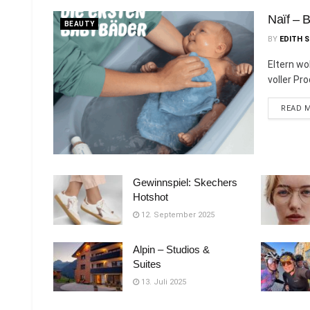
Naïf – 
BEAUTY
BY
EDITH 
Eltern wol
voller Pr
READ 
Gewinnspiel: Skechers
Hotshot
12. September 2025
Alpin – Studios &
Suites
13. Juli 2025