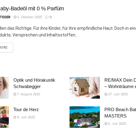
Baby-Badeöl mit 0 % Parfüm
STEGER
6. Oktober 2025
0
len das Richtige. Für ihre Kinder, für ihre empfindliche Haut. Doch in ei
odukte, Versprechen und Inhaltsstoffen...
DETAILS
MORE
Optik und Hörakustik
RE/MAX Dein 
Schwabegger
– Wohnträume e
7. August 2025
27. Juli 2025
Tour de Herz
PRO Beach Bat
MASTERS
9. Juli 2025
6. Juli 2025