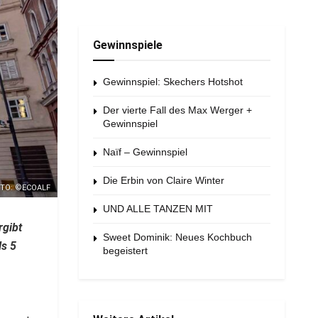
Gewinnspiele
Gewinnspiel: Skechers Hotshot
Der vierte Fall des Max Werger +
Gewinnspiel
Naïf – Gewinnspiel
Die Erbin von Claire Winter
TO: ©ECOALF
UND ALLE TANZEN MIT
rgibt
Sweet Dominik: Neues Kochbuch
ls 5
begeistert