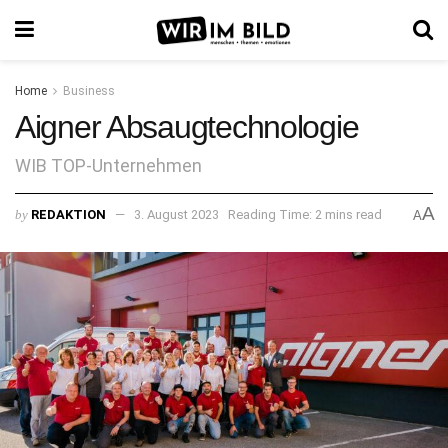
Home
Business
Aigner Absaugtechnologie
WIB TOP-Unternehmen
A
by
REDAKTION
3. August 2023
Reading Time: 2 mins read
A