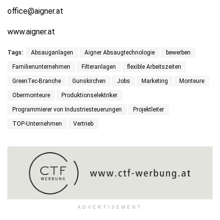
office@aigner.at
www.aigner.at
Tags:
Absauganlagen
Aigner Absaugtechnologie
bewerben
Familienunternehmen
Filteranlagen
flexible Arbeitszeiten
GreenTec-Branche
Gunskirchen
Jobs
Marketing
Monteure
Obermonteure
Produktionselektriker
Programmierer von Industriesteuerungen
Projektleiter
TOP-Unternehmen
Vertrieb
ADVERTISEMENT