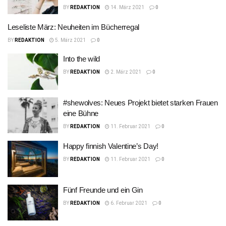
BY
REDAKTION
14. März 2021
0
Leseliste März: Neuheiten im Bücherregal
BY
REDAKTION
5. März 2021
0
Into the wild
BY
REDAKTION
2. März 2021
0
#shewolves: Neues Projekt bietet starken Frauen
eine Bühne
BY
REDAKTION
11. Februar 2021
0
Happy finnish Valentine’s Day!
BY
REDAKTION
11. Februar 2021
0
Fünf Freunde und ein Gin
BY
REDAKTION
6. Februar 2021
0