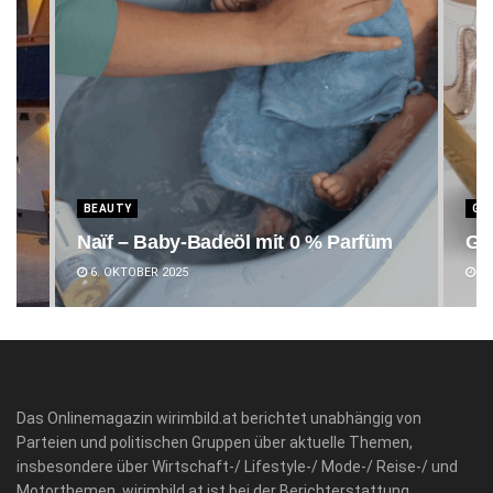
BEAUTY
GE
Naïf – Baby-Badeöl mit 0 % Parfüm
Ge
6. OKTOBER 2025
12
Das Onlinemagazin wirimbild.at berichtet unabhängig von
Parteien und politischen Gruppen über aktuelle Themen,
insbesondere über Wirtschaft-/ Lifestyle-/ Mode-/ Reise-/ und
Motorthemen. wirimbild.at ist bei der Berichterstattung