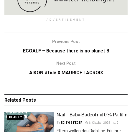
ADVERTISEMENT
Previous Post
ECOALF – Because there is no planet B
Next Post
AIKON #tide X MAURICE LACROIX
Related
Posts
Naïf – Baby-Badeöl mit 0 % Parfüm
BEAUTY
BY
EDITH STEGER
6. Oktober 2025
0
Eltern wollen das Richtige. Für ihre