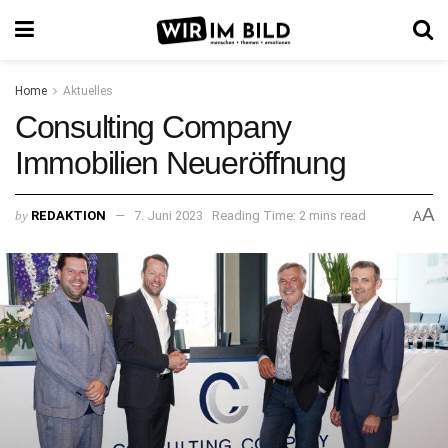
Home
Aktuelles
Consulting Company
Immobilien Neueröffnung
A
by
REDAKTION
7. Juni 2023
Reading Time: 2 mins read
A