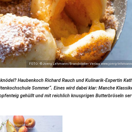
FOTO: ©Joerg Lehmann/Brandstätter Verlag www.joerg-lehmann
llenknödel? Haubenkoch Richard Rauch und Kulinarik-Expertin Kat
eitenkochschule Sommer“. Eines wird dabei klar: Manche Klassike
pfenteig gehüllt und mit reichlich knusprigen Butterbröseln serv