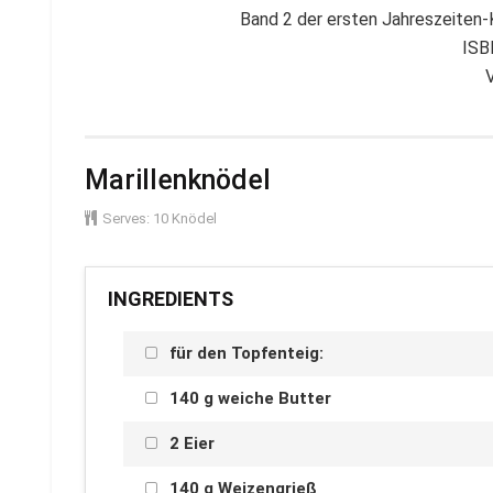
Band 2 der ersten Jahreszeiten-
ISB
V
Marillenknödel
Serves:
10 Knödel
INGREDIENTS
für den Topfenteig:
140 g weiche Butter
2 Eier
140 g Weizengrieß