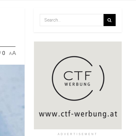
0
A
A
ADVERTISEMENT