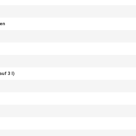
ten
uf 3 l)