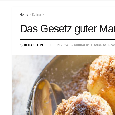
Home
Kulinarik
Das Gesetz guter Mar
by
REDAKTION
8. Juni 2024
in
Kulinarik
,
Titelseite
Read