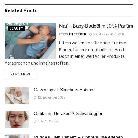
Related
Posts
Naïf – Baby-Badeöl mit 0 % Parfüm
BEAUTY
BY
EDITH STEGER
6. Oktober 2025
0
Eltern wollen das Richtige. Für ihre
Kinder, für ihre empfindliche Haut.
Doch in einer Welt voller Produkte,
Versprechen und Inhaltsstoffen...
DETAILS
READ MORE
Gewinnspiel: Skechers Hotshot
12. September 2025
Optik und Hörakustik Schwabegger
7. August 2025
RE/MAX Dein Daheim – Wohnträume erleben