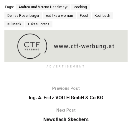
Tags:
Andrea und Verena Haselmayr
cooking
Denise Rosenberger
eat like a woman
Food
Kochbuch
Kulinarik
Lukas Lorenz
ADVERTISEMENT
Previous Post
Ing. A. Fritz VOITH GmbH & Co KG
Next Post
Newsflash Skechers