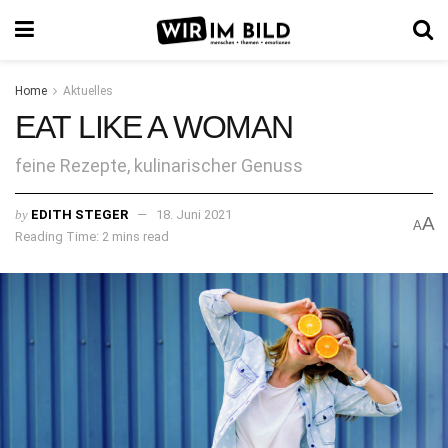
Home
Aktuelles
EAT LIKE A WOMAN
feine Rezepte, kulinarischer Genuss
by
EDITH STEGER
18. Juni 2021
A
A
Reading Time: 2 mins read