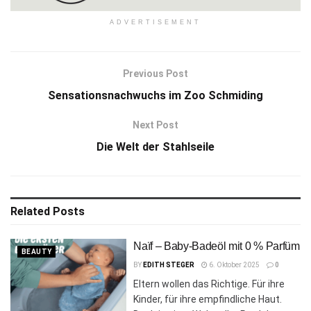
ADVERTISEMENT
Previous Post
Sensationsnachwuchs im Zoo Schmiding
Next Post
Die Welt der Stahlseile
Related
Posts
Naïf – Baby-Badeöl mit 0 % Parfüm
BEAUTY
BY
EDITH STEGER
6. Oktober 2025
0
Eltern wollen das Richtige. Für ihre
Kinder, für ihre empfindliche Haut.