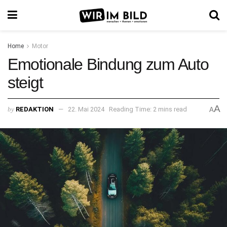
Home
Motor
Emotionale Bindung zum Auto
steigt
A
by
REDAKTION
22. Mai 2024
Reading Time: 2 mins read
A