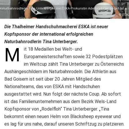
Naturbahnrodlerin Tina Unterberger mit ESKA-Prokuristin Adelheid Pürstinger (v.l.n.r.
© ESK
Die Thalheimer Handschuhmacherei ESKA ist neuer
Kopfsponsor der international erfolgreichen
Naturbahnrodlerin Tina Unterberger.
M
it 18 Medaillen bei Welt- und
Europameisterschaften sowie 32 Podestplätzen
im Weltcup zählt Tina Unterberger zu Österreichs
Aushängeschildern im Naturbahnrodeln. Die Athletin aus
Bad Goisern ist seit über 20 Jahren Mitglied des
Nationalteams, das von ESKA mit Handschuhen
ausgestattet wird. Nun folgt der nächste Coup. Ab sofort
ist das Familienunternehmen aus dem Bezirk Wels-Land
Kopfsponsor von „Rodelfloh“ Tina Unterberger. „Tina
bekommt einen neuen Helm von Blacksheep eyewear und
es lag für uns nahe, darauf unseren Schriftzug zu platzieren.