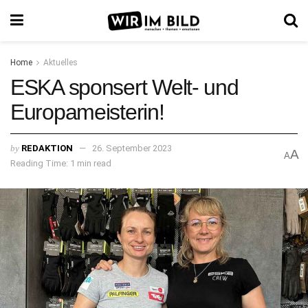
Home
Aktuelles
ESKA sponsert Welt- und
Europameisterin!
by
REDAKTION
26. September 2023
A
A
Reading Time: 1 min read