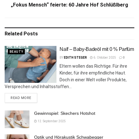
„Fokus Mensch“ feierte: 60 Jahre Hof Schlüßlberg
Related
Posts
Naïf – Baby-Badeöl mit 0 % Parfüm
BEAUTY
BY
EDITH STEGER
6. Oktober 2025
0
Eltern wollen das Richtige. Für ihre
Kinder, für ihre empfindliche Haut.
Doch in einer Welt voller Produkte,
Versprechen und Inhaltsstoffen...
DETAILS
READ MORE
Gewinnspiel: Skechers Hotshot
12. September 2025
Optik und Hörakustik Schwabegger