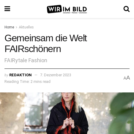
Home
Aktuelles
Gemeinsam die Welt
FAIRschönern
FAIRytale Fashion
by
REDAKTION
7. Dezember 2023
A
A
Reading Time: 2 mins read