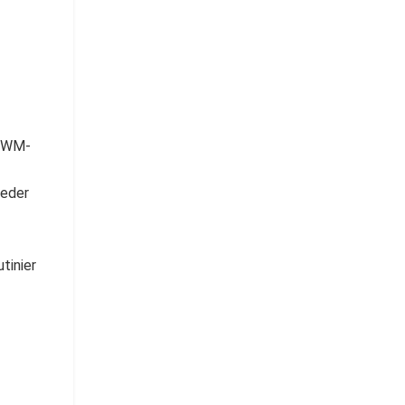
n WM-
ieder
tinier