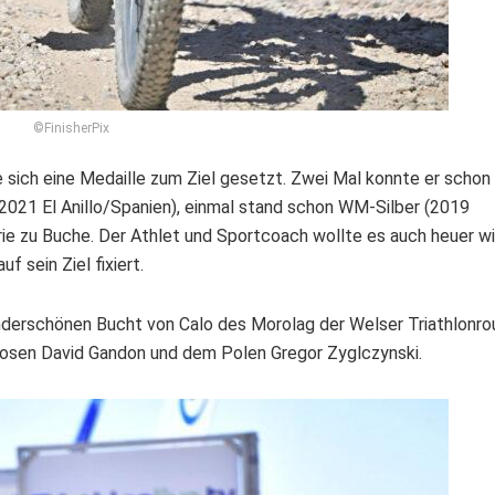
©FinisherPix
te sich eine Medaille zum Ziel gesetzt. Zwei Mal konnte er scho
2021 El Anillo/Spanien), einmal stand schon WM-Silber (2019
ie zu Buche. Der Athlet und Sportcoach wollte es auch heuer w
f sein Ziel fixiert.
rschönen Bucht von Calo des Morolag der Welser Triathlonrou
nzosen David Gandon und dem Polen Gregor Zyglczynski.