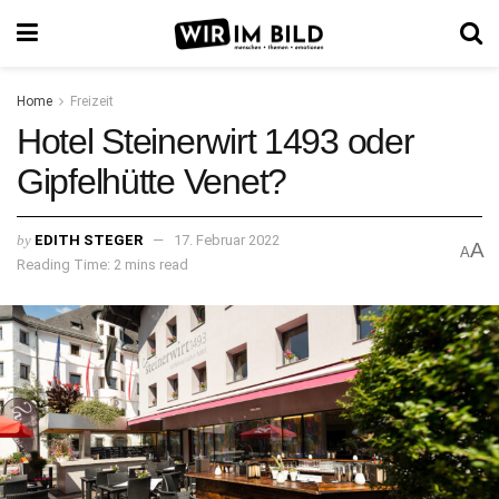
Home
Freizeit
Hotel Steinerwirt 1493 oder
Gipfelhütte Venet?
by
EDITH STEGER
17. Februar 2022
A
A
Reading Time: 2 mins read