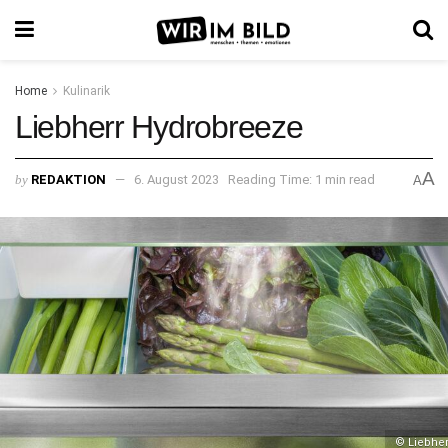
Home
Kulinarik
Liebherr Hydrobreeze
A
by
REDAKTION
6. August 2023
Reading Time: 1 min read
A
© Liebher