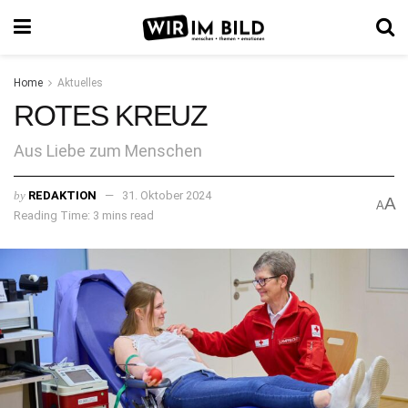
Home
Aktuelles
ROTES KREUZ
Aus Liebe zum Menschen
by
REDAKTION
31. Oktober 2024
A
A
Reading Time: 3 mins read