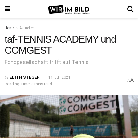
Home
Aktuelles
taf-TENNIS ACADEMY und
COMGEST
Fondgesellschaft trifft auf Tennis
by
EDITH STEGER
14. Juli 2021
A
A
Reading Time: 3 mins read