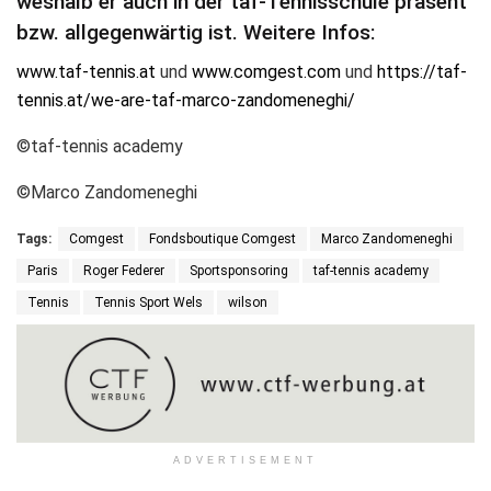
weshalb er auch in der taf-Tennisschule präsent
bzw. allgegenwärtig ist. Weitere Infos:
www.taf-tennis.at
und
www.comgest.com
und
https://taf-
tennis.at/we-are-taf-marco-zandomeneghi/
©taf-tennis academy
©Marco Zandomeneghi
Tags:
Comgest
Fondsboutique Comgest
Marco Zandomeneghi
Paris
Roger Federer
Sportsponsoring
taf-tennis academy
Tennis
Tennis Sport Wels
wilson
ADVERTISEMENT