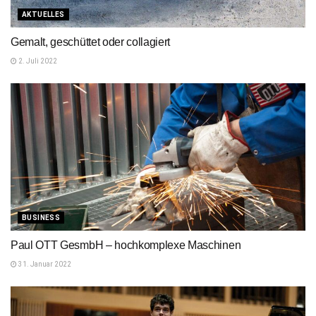
AKTUELLES
Gemalt, geschüttet oder collagiert
2. Juli 2022
BUSINESS
Paul OTT GesmbH – hochkomplexe Maschinen
31. Januar 2022