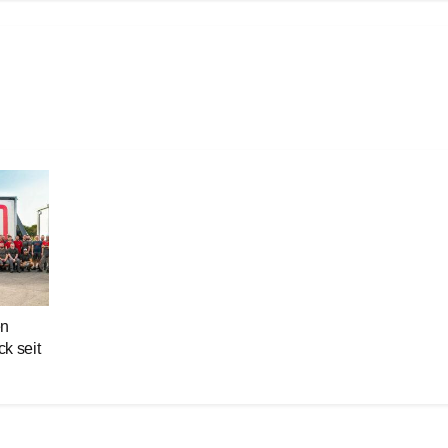
en
ck seit