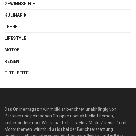
GEWINNSPIELE
KULINARIK
LEHRE
LIFESTYLE
MOTOR
REISEN
TITELSEITE
Das Onlinemagazin wirimbild.at berichtet unabhängig von
Parteien und politischen Gruppen über aktuelle Themen,
insbesondere über Wirtschaft-/ Lifestyle-/ Mode-/ Reise-/ und
Motorthemen. wirimbild.at ist bei der Berichterstattung
ausdrücklich den Interessen der User verpflichtet und will der