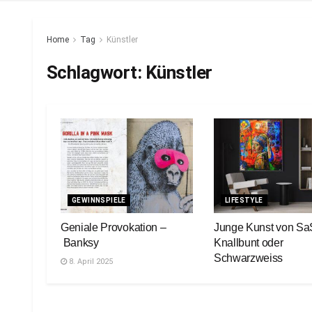
Home
Tag
Künstler
Schlagwort:
Künstler
GEWINNSPIELE
LIFESTYLE
Geniale Provokation –
Junge Kunst von Sa
Banksy
Knallbunt oder
Schwarzweiss
8. April 2025
23. Juni 2022