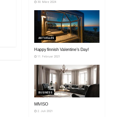
30. März 2024
AKTUELLES
Happy finnish Valentine’s Day!
11. Februar 2021
BUSINESS
MIVISO
2. Juli 2021