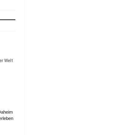
ner Welt
Daheim
rleben