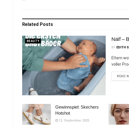
Related
Posts
Naïf – 
BEAUTY
BY
EDITH 
Eltern wol
voller Pr
READ 
Gewinnspiel: Skechers
Hotshot
12. September 2025