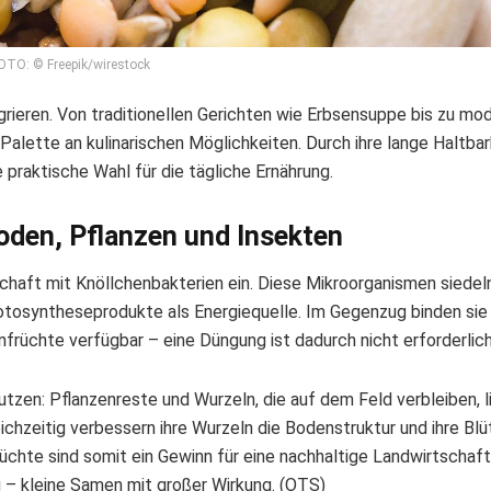
OTO: © Freepik/wirestock
egrieren. Von traditionellen Gerichten wie Erbsensuppe bis zu mo
Palette an kulinarischen Möglichkeiten. Durch ihre lange Haltbar
 praktische Wahl für die tägliche Ernährung.
oden, Pflanzen und Insekten
aft mit Knöllchenbakterien ein. Diese Mikroorganismen siedeln
otosyntheseprodukte als Energiequelle. Im Gegenzug binden sie
nfrüchte verfügbar – eine Düngung ist dadurch nicht erforderlich
tzen: Pflanzenreste und Wurzeln, die auf dem Feld verbleiben, l
ichzeitig verbessern ihre Wurzeln die Bodenstruktur und ihre Blü
rüchte sind somit ein Gewinn für eine nachhaltige Landwirtschaft
 – kleine Samen mit großer Wirkung. (OTS)