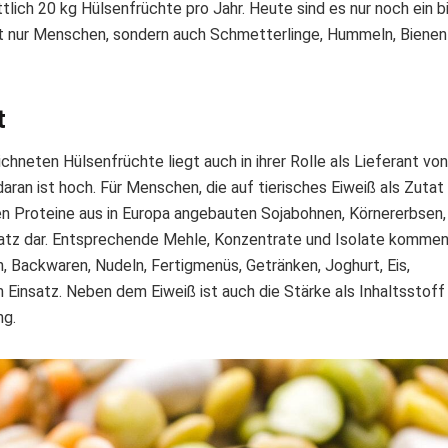
lich 20 kg Hülsenfrüchte pro Jahr. Heute sind es nur noch ein b
ht nur Menschen, sondern auch Schmetterlinge, Hummeln, Bienen
t
neten Hülsenfrüchte liegt auch in ihrer Rolle als Lieferant von
ran ist hoch. Für Menschen, die auf tierisches Eiweiß als Zutat 
en Proteine aus in Europa angebauten Sojabohnen, Körnererbsen,
atz dar. Entsprechende Mehle, Konzentrate und Isolate komme
, Backwaren, Nudeln, Fertigmenüs, Getränken, Joghurt, Eis,
 Einsatz. Neben dem Eiweiß ist auch die Stärke als Inhaltsstoff
ng.