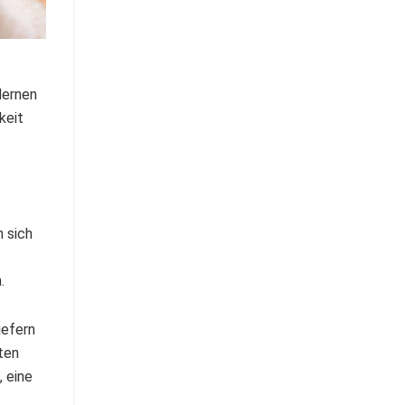
dernen
keit
 sich
.
iefern
ten
, eine