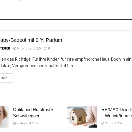
Baby-Badeöl mit 0 % Parfüm
STEGER
6. Oktober 2025
0
len das Richtige. Für ihre Kinder, für ihre empfindliche Haut. Doch in ei
odukte, Versprechen und Inhaltsstoffen...
DETAILS
MORE
Optik und Hörakustik
RE/MAX Dein 
Schwabegger
– Wohnträume e
7. August 2025
27. Juli 2025