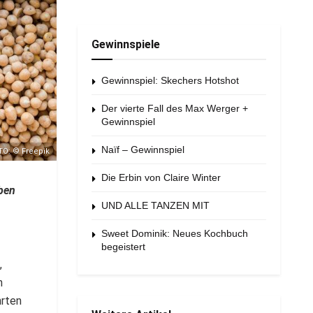
Gewinnspiele
Gewinnspiel: Skechers Hotshot
Der vierte Fall des Max Werger +
Gewinnspiel
Naïf – Gewinnspiel
TO: © Freepik
Die Erbin von Claire Winter
eben
UND ALLE TANZEN MIT
Sweet Dominik: Neues Kochbuch
begeistert
,
n
hrten