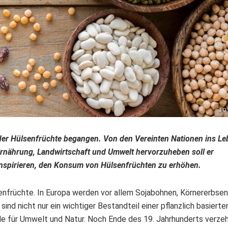
FO
 der Hülsenfrüchte begangen. Von den Vereinten Nationen ins L
rnährung, Landwirtschaft und Umwelt hervorzuheben soll er
nspirieren, den Konsum von Hülsenfrüchten zu erhöhen.
enfrüchte. In Europa werden vor allem Sojabohnen, Körnererbsen
nd nicht nur ein wichtiger Bestandteil einer pflanzlich basierte
ile für Umwelt und Natur. Noch Ende des 19. Jahrhunderts verze