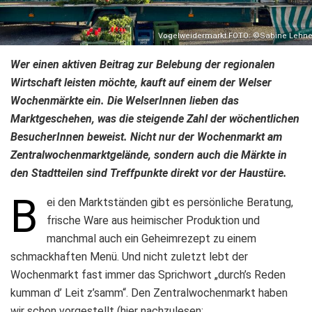
Vogelweidermarkt FOTO: ©Sabine Lehne
Wer einen aktiven Beitrag zur Belebung der regionalen
Wirtschaft leisten möchte, kauft auf einem der Welser
Wochenmärkte ein. Die WelserInnen lieben das
Marktgeschehen, was die steigende Zahl der wöchentlichen
BesucherInnen beweist. Nicht nur der Wochenmarkt am
Zentralwochenmarktgelände, sondern auch die Märkte in
den Stadtteilen sind Treffpunkte direkt vor der Haustüre.
B
ei den Marktständen gibt es persönliche Beratung,
frische Ware aus heimischer Produktion und
manchmal auch ein Geheimrezept zu einem
schmackhaften Menü. Und nicht zuletzt lebt der
Wochenmarkt fast immer das Sprichwort „durch’s Reden
kumman d’ Leit z’samm“. Den Zentralwochenmarkt haben
wir schon vorgestellt (hier nachzulesen: