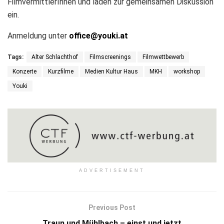
FilmvermittlerInnen und laden zur gemeinsamen Diskussion
ein.
Anmeldung unter
office@youki.at
Tags:
Alter Schlachthof
Filmscreenings
Filmwettbewerb
Konzerte
Kurzfilme
Medien Kultur Haus
MKH
workshop
Youki
ADVERTISEMENT
Previous Post
Traun und Mühlbach – einst und jetzt