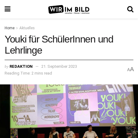
Home
Aktuelles
Youki für SchülerInnen und
Lehrlinge
by
REDAKTION
21. September 2023
A
A
Reading Time: 2 mins read