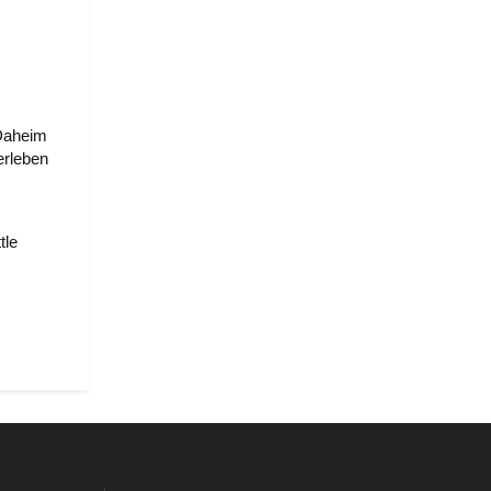
Daheim
rleben
tle