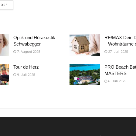
DETAILS
MORE
Optik und Hörakustik
RE/MAX Dein 
Schwabegger
– Wohnträume e
7. August 2025
27. Juli 2025
Tour de Herz
PRO Beach Bat
MASTERS
9. Juli 2025
6. Juli 2025