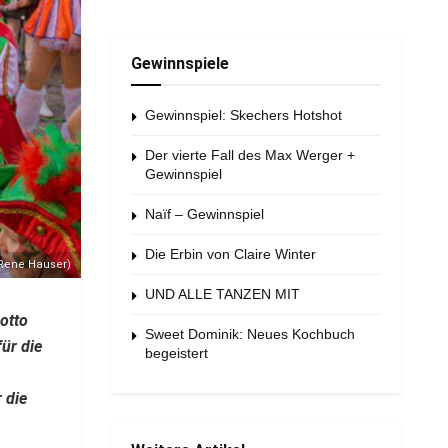
Gewinnspiele
Gewinnspiel: Skechers Hotshot
Der vierte Fall des Max Werger +
Gewinnspiel
Naïf – Gewinnspiel
Die Erbin von Claire Winter
 Rene Hauser)
UND ALLE TANZEN MIT
otto
Sweet Dominik: Neues Kochbuch
ür die
begeistert
 die