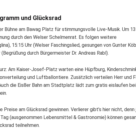
rogramm und Glücksrad
f der Bühne am Bawag Platz für stimmungsvolle Live-Musik. Um 13
öffnung durch den Welser Schelmenrat. Es folgen weitere
ina), 15:15 Uhr (Welser Faschingslied, gesungen von Gunter Köb
 (Begrüßung durch Bürgermeister Dr. Andreas Rabl).
urz: Am Kaiser-Josef-Platz warten eine Hüpfburg, Kinderschmink
lonverteilung und Luftballontiere. Zusätzlich verteilen Herr und F
uch die Eis8er Bahn am Stadtplatz lädt zum gratis eislaufen bei
ein.
 Preise am Glücksrad gewinnen. Verlierer gibt’s hier nicht, denn
em Tag (ausgenommen Lebensmittel & Gastronomie) können ges
cksrad teilnehmen.