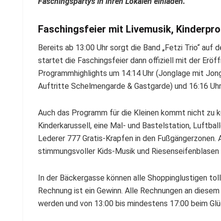
Faschingspartys in ihren Lokalen einladen.
Faschingsfeier mit Livemusik, Kinderp
Bereits ab 13:00 Uhr sorgt die Band „Fetzi Trio“ au
startet die Faschingsfeier dann offiziell mit der Er
Programmhighlights um 14:14 Uhr (Jonglage mit Jongl
Auftritte Schelmengarde & Gastgarde) und 16:16 Uhr
Auch das Programm für die Kleinen kommt nicht zu k
Kinderkarussell, eine Mal- und Bastelstation, Luftbal
Lederer 777 Gratis-Krapfen in den Fußgängerzonen. A
stimmungsvoller Kids-Musik und Riesenseifenblasen 
In der Bäckergasse können alle Shoppinglustigen tolle
Rechnung ist ein Gewinn. Alle Rechnungen an dies
werden und von 13:00 bis mindestens 17:00 beim Glü