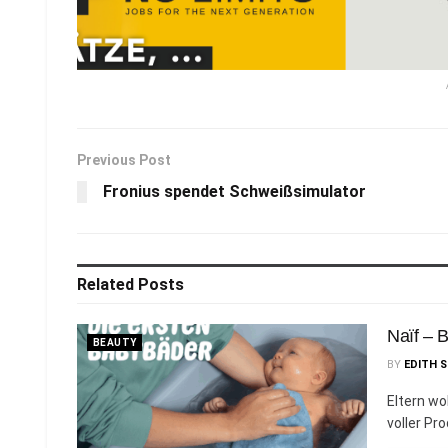
Previous Post
Fronius spendet Schweißsimulator
Related
Posts
Naïf – 
BEAUTY
BY
EDITH 
Eltern wol
voller Pr