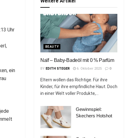
Weitere Artikel
:13 Uhr
erl,
BEAUTY
Naïf – Baby-Badeöl mit 0 % Parfüm
BY
EDITH STEGER
6. Oktober 2025
0
en, ein
rau
Eltern wollen das Richtige. Für ihre
Kinder, für ihre empfindliche Haut. Doch
in einer Welt voller Produkte,...
Gewinnspiel:
 jede
Skechers Hotshot
ammelt