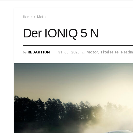
Home
Motor
Der IONIQ 5 N
by
REDAKTION
31. Juli 2023
in
Motor
,
Titelseite
Readin