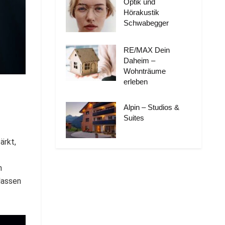
Optik und
Hörakustik
Schwabegger
RE/MAX Dein
Daheim –
Wohnträume
erleben
Alpin – Studios &
Suites
ärkt,
h
Massen