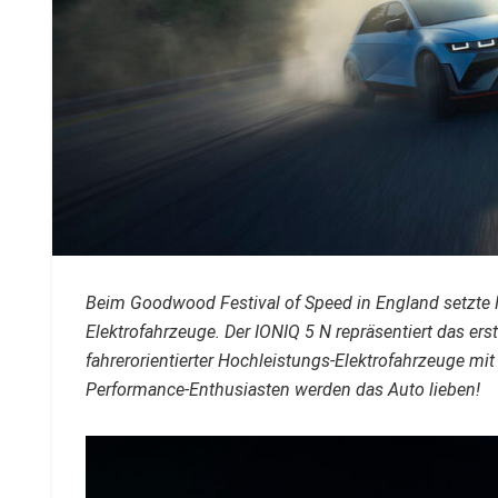
Beim Goodwood Festival of Speed in England setzte 
Elektrofahrzeuge. Der IONIQ 5 N repräsentiert das er
fahrerorientierter Hochleistungs-Elektrofahrzeuge mi
Performance-Enthusiasten werden das Auto lieben!