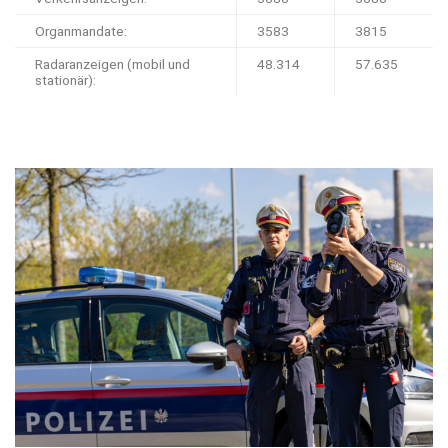
Organmandate:
3583
3815
Radaranzeigen (mobil und
48.314
57.635
stationär):