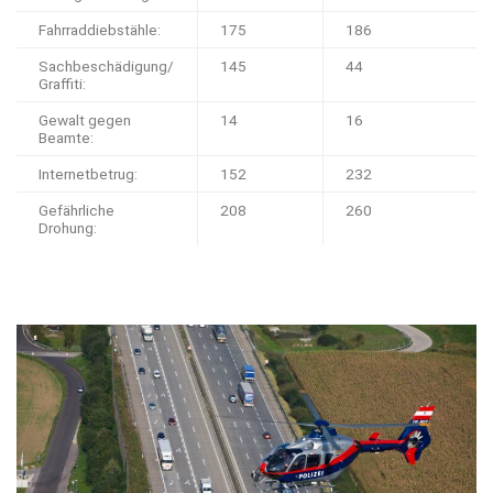
Fahrraddiebstähle:
175
186
Sachbeschädigung/
145
44
Graffiti:
Gewalt gegen
14
16
Beamte:
Internetbetrug:
152
232
Gefährliche
208
260
Drohung: