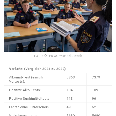
FOTO: © LPD OÖ/Michael Dietrich
Verkehr: (Vergleich 2021 zu 2022)
Alkomat-Test (einschl.
5863
7379
Vortests):
Positive Alko-Tests:
184
189
Positive Suchtmitteltests:
113
96
Fahren ohne Führerschein:
49
62
Verkehrsanzeigen:
5680
5680