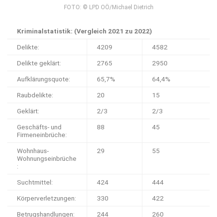
FOTO: © LPD OÖ/Michael Dietrich
Kriminalstatistik: (Vergleich 2021 zu 2022)
Delikte:
4209
4582
Delikte geklärt:
2765
2950
Aufklärungsquote:
65,7%
64,4%
Raubdelikte:
20
15
Geklärt:
2/3
2/3
Geschäfts- und
88
45
Firmeneinbrüche:
Wohnhaus-
29
55
Wohnungseinbrüche
:
Suchtmittel:
424
444
Körperverletzungen:
330
422
Betrugshandlungen:
244
260