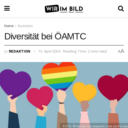
Home
Business
Diversität bei ÖAMTC
A
by
REDAKTION
13. April 2024
Reading Time: 2 mins read
A
FOTO: © Image by rawpixel.com on Freepi