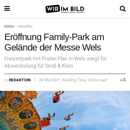
Home
Aktuelles
Eröffnung Family-Park am
Gelände der Messe Wels
Freizeitpark mit Prater-Flair in Wels sorgt für
Abwechslung für Groß & Klein
A
by
REDAKTION
24. Mai 2021
Reading Time: 2 mins read
A