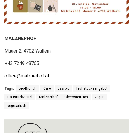
MALZNERHOF
Mauer 2, 4702 Wallern
+43 7249 48765
office@malznerhof.at
Tags:
Bio-Brunch
Cafe
das bio
Frühstücksangebot
Hausruckviertel
Malznerhof
Öberösterreich
vegan
vegetarisch