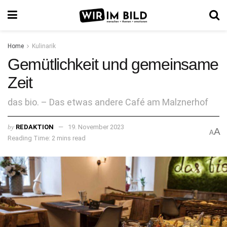
Home
Kulinarik
Gemütlichkeit und gemeinsame
Zeit
das bio. – Das etwas andere Café am Malznerhof
by
REDAKTION
19. November 2023
A
A
Reading Time: 2 mins read