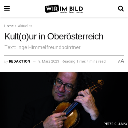
Home
Aktuelles
Kult(o)ur in Oberösterreich
Text: Inge Himmelfreundpointner
A
by
REDAKTION
9. März 2023
Reading Time: 4 mins read
A
PETER GILLMAY