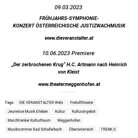
09.03.2023
FRÜHJAHRS-SYMPHONIE-
KONZERT ÖSTERREICHISCHE JUSTIZWACHMUSIK
www.dieveranstalter.at
10.06.2023 Premiere
„Der zerbrochenen Krug“ H.C. Artmann nach
Heinrich
von Kleist
www.theatermeggenhofen.at
Tags:
DIE VERANSTALTER Wels
Freilufttheater
Jeunesse.Musik.Erleben
Kultur
Kulturangebot
Marchtrenker KulturRaum
Meggenhofen
Musiksommer Bad Schallerbach
Öberösterreich
TRENK.S