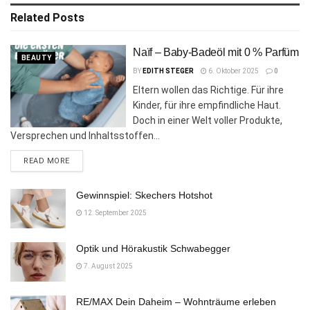
Related
Posts
Naïf – Baby-Badeöl mit 0 % Parfüm
BEAUTY
BY
EDITH STEGER
6. Oktober 2025
0
Eltern wollen das Richtige. Für ihre
Kinder, für ihre empfindliche Haut.
Doch in einer Welt voller Produkte,
Versprechen und Inhaltsstoffen...
DETAILS
READ MORE
Gewinnspiel: Skechers Hotshot
12. September 2025
Optik und Hörakustik Schwabegger
7. August 2025
RE/MAX Dein Daheim – Wohnträume erleben