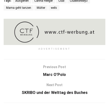
Tags:
Ausgehen
Carina Heeger
Club
ClubMonkey3
Mama geht tanzen
Mütter
wels
ADVERTISEMENT
Previous Post
Marc O’Polo
Next Post
SKRIBO und der Welttag des Buches