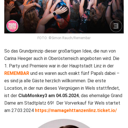
FOTO: ©Simon Rauch/Remembar
So das Grundprinzip dieser großartigen Idee, die nun von
Carina Heeger auch in Oberösterreich angeboten wird. Die
1. Party und Premiere war in der Hauptstadt Linz in der
REMEMBAR
und es waren auch exakt fünf Papa‘s dabei –
es sind ja alle Gäste herzlich willkommen. Die erste
Location, in der nun dieses Vergnügen in Wels stattfindet,
ist der
ClubMonkey3
am
04.05.2024
, das ehemalige Grand
Dame am Stadtplatz 69! Der Vorverkauf für Wels startet
am 27.03.2024
https://mamagehttanzenlinz.ticket.io/