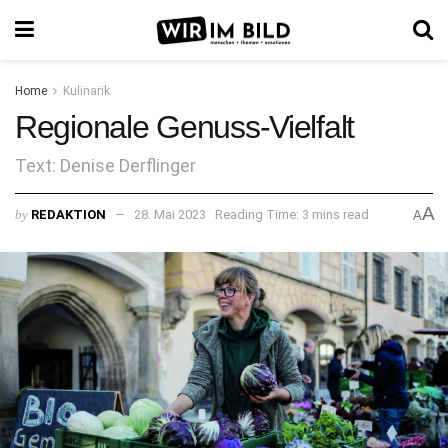
Home
Kulinarik
Regionale Genuss-Vielfalt
Text: Denise Derflinger
A
by
REDAKTION
28. Mai 2023
Reading Time: 3 mins read
A