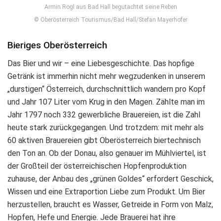
Armin Rogl aus Bad Hall begutachtet seine Reben
© Oberösterreich Tourismus/Bad Hall/Stefan Mayerhofer
Bieriges Oberösterreich
Das Bier und wir – eine Liebesgeschichte. Das hopfige
Getränk ist immerhin nicht mehr wegzudenken in unserem
„durstigen“ Österreich, durchschnittlich wandern pro Kopf
und Jahr 107 Liter vom Krug in den Magen. Zählte man im
Jahr 1797 noch 332 gewerbliche Brauereien, ist die Zahl
heute stark zurückgegangen. Und trotzdem: mit mehr als
60 aktiven Brauereien gibt Oberösterreich biertechnisch
den Ton an. Ob der Donau, also genauer im Mühlviertel, ist
der Großteil der österreichischen Hopfenproduktion
zuhause, der Anbau des „grünen Goldes“ erfordert Geschick,
Wissen und eine Extraportion Liebe zum Produkt. Um Bier
herzustellen, braucht es Wasser, Getreide in Form von Malz,
Hopfen, Hefe und Energie. Jede Brauerei hat ihre