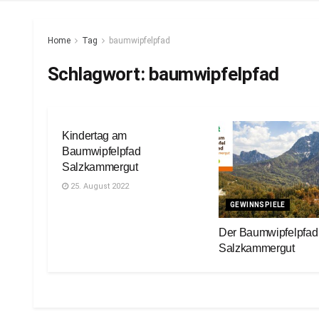
Home
Tag
baumwipfelpfad
Schlagwort:
baumwipfelpfad
FREIZEIT
Kindertag am
Baumwipfelpfad
Salzkammergut
25. August 2022
GEWINNSPIELE
Der Baumwipfelpfad
Salzkammergut
17. September 2021