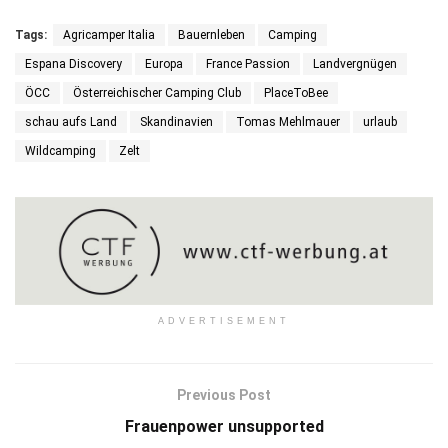
Tags:
Agricamper Italia
Bauernleben
Camping
Espana Discovery
Europa
France Passion
Landvergnügen
ÖCC
Österreichischer Camping Club
PlaceToBee
schau aufs Land
Skandinavien
Tomas Mehlmauer
urlaub
Wildcamping
Zelt
ADVERTISEMENT
Previous Post
Frauenpower unsupported