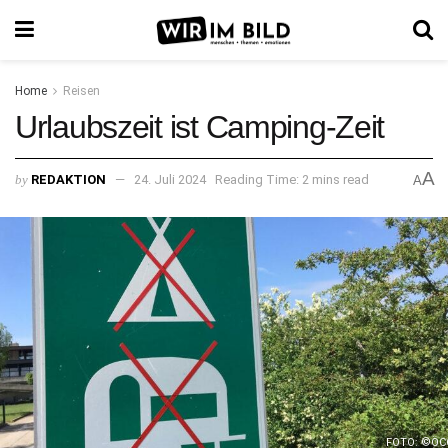
Home
Reisen
Urlaubszeit ist Camping-Zeit
A
by
REDAKTION
24. Juli 2024
Reading Time: 2 mins read
A
FOTO: ©ÖC