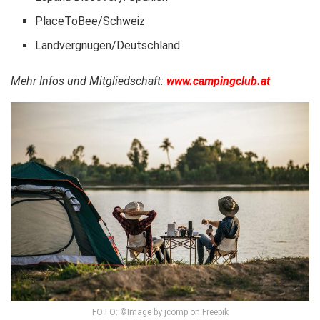
PlaceToBee/Schweiz
Landvergnügen/Deutschland
Mehr Infos und Mitgliedschaft:
www.campingclub.at
FOTO: ©Image by jcomp on Freepik