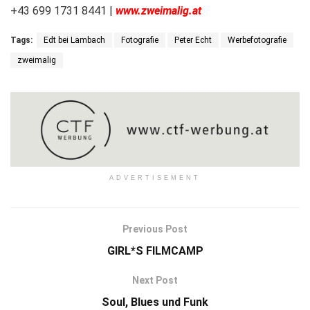
+43 699 1731 8441 |
www.zweimalig.at
Tags:
Edt bei Lambach
Fotografie
Peter Echt
Werbefotografie
zweimalig
ADVERTISEMENT
Previous Post
GIRL*S FILMCAMP
Next Post
Soul, Blues und Funk