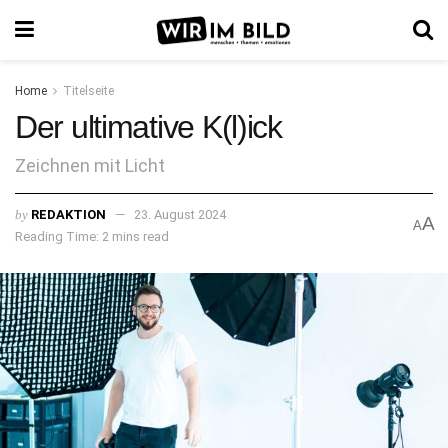
Home
Titelseite
Der ultimative K(l)ick
Zeichnen mit Licht
by
REDAKTION
23. August 2024
A
A
Reading Time: 2 mins read