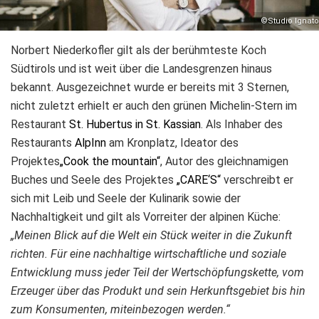
©Studio Ignato
Norbert Niederkofler gilt als der berühmteste Koch
Südtirols und ist weit über die Landesgrenzen hinaus
bekannt. Ausgezeichnet wurde er bereits mit 3 Sternen,
nicht zuletzt erhielt er auch den grünen Michelin-Stern im
Restaurant
St. Hubertus in St. Kassian
. Als Inhaber des
Restaurants
AlpInn
am Kronplatz, Ideator des
Projektes
„Cook the mountain“
, Autor des gleichnamigen
Buches und Seele des Projektes
„CARE‘S“
verschreibt er
sich mit Leib und Seele der Kulinarik sowie der
Nachhaltigkeit und gilt als Vorreiter der alpinen Küche:
„Meinen Blick auf die Welt ein Stück weiter in die Zukunft
richten. Für eine nachhaltige wirtschaftliche und soziale
Entwicklung muss jeder Teil der Wertschöpfungskette, vom
Erzeuger über das Produkt und sein Herkunftsgebiet bis hin
zum Konsumenten, miteinbezogen werden.“