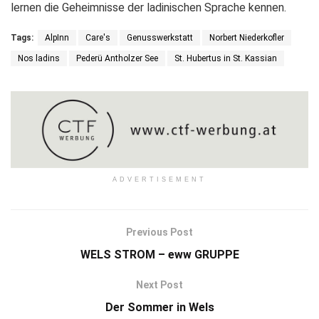
lernen die Geheimnisse der ladinischen Sprache kennen.
Tags:
AlpInn
Care's
Genusswerkstatt
Norbert Niederkofler
Nos ladins
Pederü Antholzer See
St. Hubertus in St. Kassian
ADVERTISEMENT
Previous Post
WELS STROM – eww GRUPPE
Next Post
Der Sommer in Wels