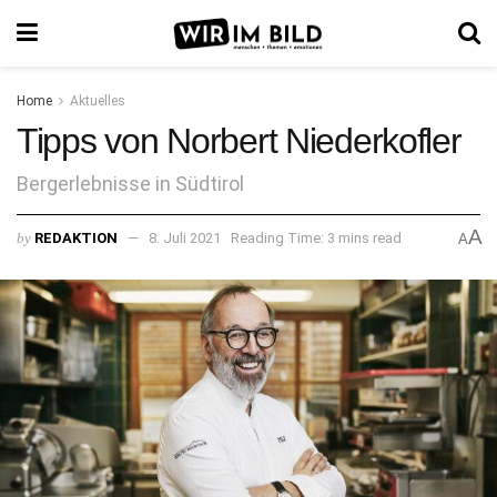
Home
Aktuelles
Tipps von Norbert Niederkofler
Bergerlebnisse in Südtirol
A
by
REDAKTION
8. Juli 2021
Reading Time: 3 mins read
A