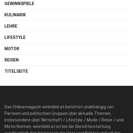
GEWINNSPIELE
KULINARIK
LEHRE
LIFESTYLE
MOTOR
REISEN
TITELSEITE
Das Onlinemagazin wirimbild.at berichtet unabhängig von
Parteien und politischen Gruppen über aktuelle Themen,
insbesondere über Wirtschaft-/ Lifestyle-/ Mode-/ Reise-/ und
Motorthemen. wirimbild.at ist bei der Berichterstattung
ausdrücklich den Interessen der User verpflichtet und will der