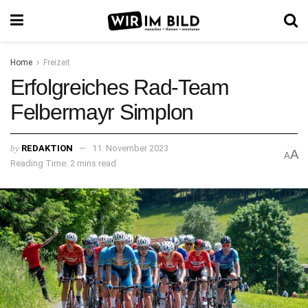
Home
Freizeit
Erfolgreiches Rad-Team
Felbermayr Simplon
by
REDAKTION
11. November 2023
A
A
Reading Time: 2 mins read