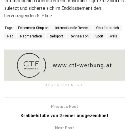
Internationalen Oberösterreich Rundfahrt fightete Zoidl bis
zuletzt und sicherte sich im Endklassement den
hervorragenden 5. Platz.
Tags:
Felbermayr Simplon
internationale Rennen
Öberösterreich
Rad
Radmarathon
Radsport
Rennsaison
Sport
wels
ADVERTISEMENT
Previous Post
Krabbelstube von Greiner ausgezeichnet
Next Post