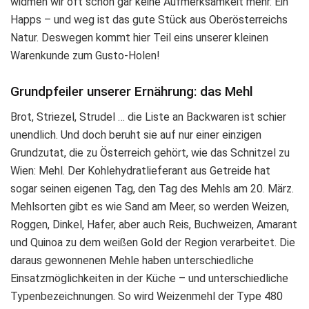
widmen wir oft schon gar keine Aufmerksamkeit mehr. Ein
Happs – und weg ist das gute Stück aus Oberösterreichs
Natur. Deswegen kommt hier Teil eins unserer kleinen
Warenkunde zum Gusto-Holen!
Grundpfeiler unserer
Ernährung: das Mehl
Brot, Striezel, Strudel … die Liste an Backwaren ist schier
unendlich. Und doch beruht sie auf nur einer einzigen
Grundzutat, die zu Österreich gehört, wie das Schnitzel zu
Wien: Mehl. Der Kohlehydratlieferant aus Getreide hat
sogar seinen eigenen Tag, den Tag des Mehls am 20. März.
Mehlsorten gibt es wie Sand am Meer, so werden Weizen,
Roggen, Dinkel, Hafer, aber auch Reis, Buchweizen, Amarant
und Quinoa zu dem weißen Gold der Region verarbeitet. Die
daraus gewonnenen Mehle haben unterschiedliche
Einsatzmöglichkeiten in der Küche – und unterschiedliche
Typenbezeichnungen. So wird Weizenmehl der Type 480