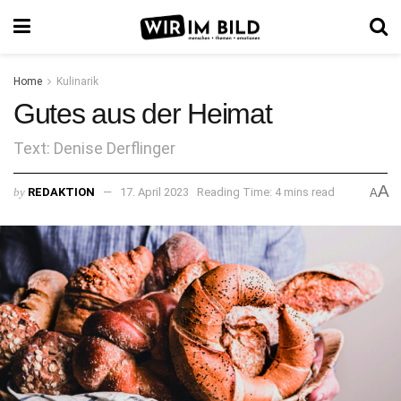
Home
Kulinarik
Gutes aus der Heimat
Text: Denise Derflinger
A
by
REDAKTION
17. April 2023
Reading Time: 4 mins read
A