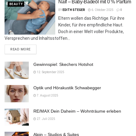
Naïf – Baby-Badeöl mit 0 % Parfüm
BEAUTY
BY
EDITH STEGER
6. Oktober 2025
0
Eltern wollen das Richtige. Für ihre
Kinder, für ihre empfindliche Haut.
Doch in einer Welt voller Produkte,
Versprechen und Inhaltsstoffen...
DETAILS
READ MORE
Gewinnspiel: Skechers Hotshot
12. September 2025
Optik und Hörakustik Schwabegger
7. August 2025
RE/MAX Dein Daheim – Wohnträume erleben
27. Juli 2025
Alpin – Studios & Suites