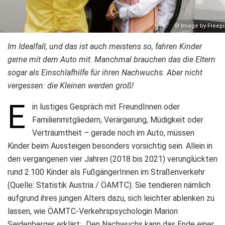
© Image by Freepi
Im Idealfall, und das ist auch meistens so, fahren Kinder
gerne mit dem Auto mit.
Manchmal brauchen das die Eltern
sogar als Einschlafhilfe für ihren Nachwuchs. Aber nicht
vergessen: die Kleinen werden groß!
E
in lustiges Gespräch mit FreundInnen oder
Familienmitgliedern, Verärgerung, Müdigkeit oder
Verträumtheit – gerade noch im Auto, müssen
Kinder beim Aussteigen besonders vorsichtig sein. Allein in
den vergangenen vier Jahren (2018 bis 2021) verunglückten
rund 2.100 Kinder als FußgängerInnen im Straßenverkehr
(Quelle: Statistik Austria / ÖAMTC). Sie tendieren nämlich
aufgrund ihres jungen Alters dazu, sich leichter ablenken zu
lassen, wie ÖAMTC-Verkehrspsychologin Marion
Seidenberger erklärt: „Den Nachwuchs kann das Ende einer