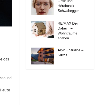
Optik und
Hörakustik
Schwabegger
RE/MAX Dein
Daheim –
Wohnträume
erleben
Alpin – Studios &
Suites
re das
ensound
s
 Heute