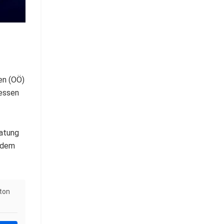
en (OÖ)
dessen
ratung
t dem
tton