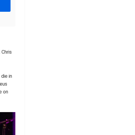
 Chris
die in
deus
e on