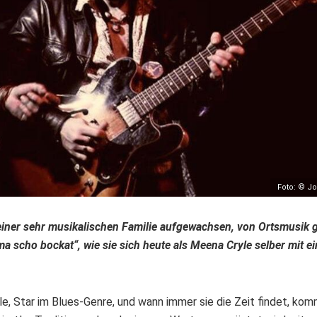
Foto: © J
 einer sehr musikalischen Familie aufgewachsen, von Ortsmusik 
imma scho bockat“, wie sie sich heute als Meena Cryle selber mit e
le, Star im Blues-Genre, und wann immer sie die Zeit findet, kom