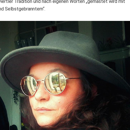
viertler Tradition und nach eigenen Worten „gemästet wird mit
nd Selbstgebranntem“.