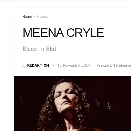
Home
Freizeit
MEENA CRYLE
Blues im Blut
by
REDAKTION
15. November 2024
in
Freizeit
,
Titelseite